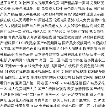
堂丁香五月
91社网
美女视频黄全免费
国产精品第一页国
另类区另
亚洲夜夜蜜桃 91在线视频播放 激情文学亚五月 日韩午夜高清无码 伊人久久
类欧美
欧美色图乱伦小说
免费成人软件
黄色网址视频播放
国产日
产美产精品
成人午夜视频
伦理视频网站
黄色18禁网站
亚洲无码视
艹 91探花精品在线 不卡ab 老湿福利社嗯嗯啊啊 免费成人版www 久久国产
频在线
成人无码看片
91原创社区
伦理电影香港
成人免费
蜜桃91色
色
A片视频网
国产自在线
操欧美老女人
人人97综合精品
岛国免费
精品人妻 A片成人午夜剧场 91精东久久 97超碰网 福利社免费体验黄 九色自
国产无码一二
蜜桃tv网站入口
国产第66页
另类国产在线
熟女自拍
偷拍
青青久视频
久草新视频在线
激情深爱欧美激情
91视频官网国
拍网 人妻熟妇一区二区三区 五月天婷婷影院影院 91逼站 91人人妻人人爱
产
狠狠操-91
91我要操
国产ts视频网站
国产美女视频网站
91视频成
人下载
国产无码色色
91香蕉亚洲精品
91伊人加勒比
欧美狠狠插
日
www日日日 国产久草资源站 狼人干六区不卡 日本三级色 亚洲成aV人电影在
韩精品高清
黄色av网
日本波多野吉衣
日韩在线观看精品
日本一级
电影
久草网页
97免费艹
岛国一区二区
岛国动作片在
波多野吉衣三
线 日本美女网站AV 91精品在线观看网页入口 福利姬网站AV 欧美色逼综合
级
亚洲AV一卡
在线免费小视频
搞黄网站在线观看
免费色情A片网
扯
91资源在线视频
蜜桃视频网站
91中文
国产在线视频
福利爱爱网
天堂成人天堂 91c处女在线
址
岛国搬运工首页
伦理朋友的妈妈
丝袜女同
日韩性爱网址
在线观
看日本黄
亚洲国产第一网站
国产99不卡
66精品视频
国产精品探花
一区
成人免费国产大片
国产在线网址观看
欧美激情日韩
国产精品
无码亚洲
国产一区二区黄片
喷潮一区
福利姬足交在线看
成人午夜
网址
五月花无码视频
青青草国产
欧美日韩乱
国产屁屁第一页
91国
产视频网
性爱草逼91AV
免费欧美视频
欧美岛国一区二区
少妇喷水