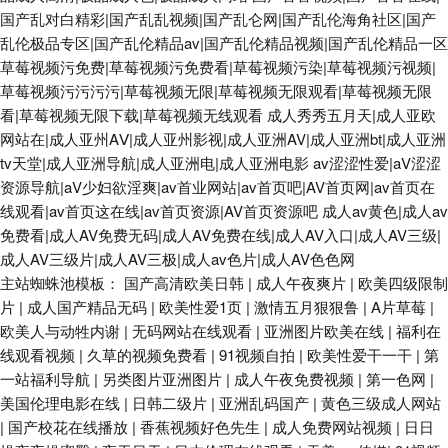
国产乱对白精彩|国产乱乱视频|国产乱仑网|国产乱伦海角社区|国产
乱伦极品专区|国产乱伦精品av|国产乱伦精品视频|国产乱伦精品一区
草莓视频污免费|草莓视频污免费看|草莓视频污染|草莓视频污视频|
草莓视频污污污污|草莓视频无限|草莓视频无限观看|草莓视频无限
看|草莓视频无限下载|草莓视频无线观看
成人秀秀五月天|成人亚欧
网站在|成人亚州AⅤ|成人亚州影视|成人亚洲AV|成人亚洲bt|成人亚洲
tv天堂|成人亚洲导航|成人亚洲电|成人亚洲电影
av涩涩性爱|aV涩涩
资源导航|aV少妇欲淫爽|av首业网站|av首页吧|AV首页网|av首页在
线观看|av首页这在线|av首页资源|AV首页资源吧
成人av黄色|成人av
免费看|成人AV免费无码|成人AV免费在线|成人AV入口|成人AV三级|
成人AV三级片|成人AV三极|成人av色片|成人AV色色网
主站蜘蛛池模板：
国产高清欧美日韩
|
成人午夜爽片
|
欧美四级限制
片
|
成人国产精品无码
|
欧美性爱1页
|
激情五月狠狠鲁
|
A片草莓
|
欧美人与动牲内谢
|
无码网站在线观看
|
亚洲图片欧美在线
|
福利在
线观看视频
|
久草的视频免费看
|
91视频自拍
|
欧美性爱干一干
|
第
一站福利导航
|
另类图片亚洲图片
|
成人午夜免费视频
|
第一色网
|
美国伦理电影在线
|
日韩二级片
|
亚洲乱码国产
|
黄色三级成人网站
|
国产校花在线播放
|
香蕉视频好色先生
|
成人免费网站视频
|
日日