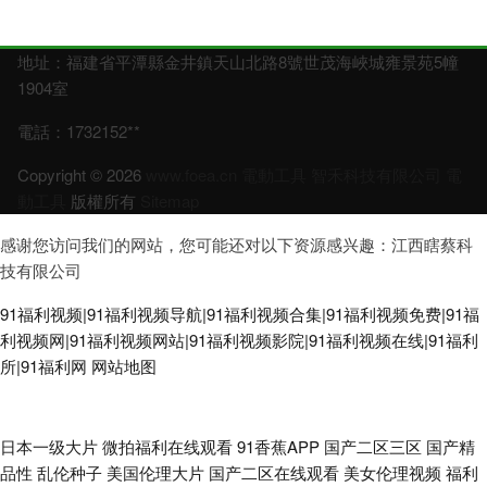
地址：福建省平潭縣金井鎮天山北路8號世茂海峽城雍景苑5幢
1904室
電話：1732152**
Copyright © 2026
www.foea.cn
電動工具
智禾科技有限公司
電
動工具
版權所有
Sitemap
感谢您访问我们的网站，您可能还对以下资源感兴趣：江西瞎蔡科
技有限公司
91福利视频|91福利视频导航|91福利视频合集|91福利视频免费|91福
利视频网|91福利视频网站|91福利视频影院|91福利视频在线|91福利
所|91福利网
网站地图
91精品大神 91自慰不挡隐私视频 五月丁香狠狠爱 亚洲主播国产 91av福利资
日本一级大片
微拍福利在线观看
91香蕉APP
国产二区三区
国产精
品性
乱伦种子
美国伦理大片
国产二区在线观看
美女伦理视频
福利