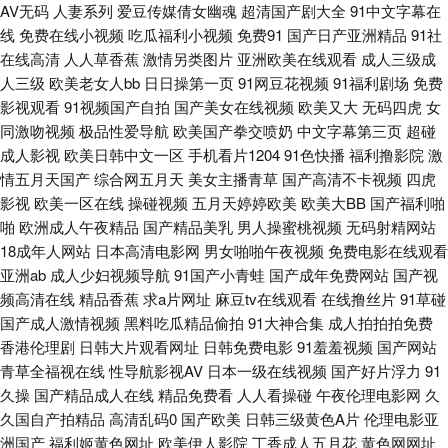
人影视大全 91h人妻网站 91在线免费观看高清 福利色情导航 九一色人 久久
AV无码
人妻系列
爱豆传媒倩女幽魂
超清国产剧大全
91中文字幕在
线
免费在线小视频
吃瓜福利小视频
免费91
国产日产亚洲精品
91社
在线高清
人人草香蕉
激情另类图片
亚洲欧美在线观看
成人三级成
精品九欧美 玖玖在线 密臀中文字幕 日韩电影αν免费 色婷婷激情综合 91黑
人三级
欧美老女人bb
日日操第一页
91网豆花视频
91福利剧场
免费
影视观看
91视频国产自拍
国产美女在线视频
欧美又大
无码四虎
女
丝美女大胸被艹 av资源天堂 福利姬av 国产一期二期在线 91涩涩大片 阿V视
同激吻视频
极品性爱导航
欧美国产拳交喷奶
中文字幕第三页
超碰
成人影视
欧美日韩中文一区
手机看片1204
91色快播
福利撸影院
激
频在线观看日韩 国产资源福利91 老湿福午夜 免费毛片基地 影音先锋AV国产
情五月天国产
综合网五月天
美女主播青草
国产高清不卡视频
四虎
影视
欧美一区在线
操碰视频
五月天婷婷欧美
欧美大BB
国产福利啪
91福利合集在线 91小視頻 91主播在线视频 超碰资源网总站 大香蕉在线99
啪
欧洲成人午夜精品
国产精品美乳
男人操蜜桃视频
无码射精网站
18成年人网站
日本高清电影网
男女啪啪午夜视频
免费电影在线观看
国产丝袜91 久肏视频字幕 男人的天堂日日夜夜 香蕉网址 91福利导航站 91
亚洲ab
成人少妇视频导航
91国产小青蛙
国产成年免费网站
国产视
频高清在线
精品香蕉
求a片网址
麻豆tv在线观看
在线撸丝片
91草碰
九色性爱 97资源站狠狠撸 www探花02年 成人黄色片VTCOm 福利看片网av
国产成人激情视频
黑料吃瓜精品偷拍
91大神合集
成人拍拍拍免费
香港伦理剧
日韩大片观看网址
日韩免费电影
91羞羞视频
国产网站
国产精品久久性爱 成人91制服社区 美日韩色色 四虎四级av 午夜剧场欧 91
青草全福视在线
性导航影视AV
日本一级在线视频
国产好片浮力
91
久操
国产精品成人在线
精品免费看
人人看操碰
午夜伦理电影网
久
成人超碰 91福利资源共享总站 一区国产片 91撸人网 91色图 91在线观看视
久国自产拍精品
高清乱码0
国产欧美
日韩三级黄色A片
伦理电影亚
洲国产
福利姬黄色网址
欧美伊人影院
丁香成人五月花
黄色网网址