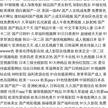
在线一区二区 AV天堂久草中文在线 亚洲色图第一页 久久福利视频网 91牛牛
影
91狠狠撸
成人深夜电影
精品国产美女剃毛
加勒比熟女
91碰在线
欧美裸模
萌白酱国产一区
美国一级AV
国产人在线成免费
免费黄色
人妻 四虎WW 国产第二页 91国产性交在线观看 日韩无码TV 97夫妻网 色色
A片网址
微拍福利国产视频
国产人成无码视频
国产原创区色花堂
在
线免费黄A片
久草福利
乱伦家庭
成人午夜免费视频
人妖射精
国产
欧美国产亚洲 九色導航 91视频网站链接 亚洲第五页 黑丝袜足交 91在线视频
屁屁
国产精品天干天
国产精品午夜一区
中文字幕无码人妻
日本不
卡二区
国产日韩91
久草福利视频网
91日日夜夜91
超碰碰天天操
91
国 夜晚剧场福利姬 日本啊V网 www精品无码 亚洲偷牌自拍 欧美色图15P 超
草草酒店视频
韩日一区二区
国产激情视频网站
成人视频日本
茄子
视频污
亚洲色欲天天
成人丝瓜视频下载
日韩逼网
精东传媒入口
黄
碰日韩 91V视频高跟鞋 天堂色豆花113 韩国妈妈拍A片 91国产首业 男人天
wwww色
香港伦理电影在线
成人影院在线播放
欧美足交一区二区
91视频电影
另类四虎
亚洲东京热
国产不卡在线
91九色视频
日本天
堂资源 白丝爆操 先锋影音av成人电影 国产情侣肏屄视频 91传媒入口 青草成
堂视频导航
日本三级光棍影院
91大神精品
欧美怡红院院二区
爱豆
传媒观看网站
综合日韩欧美
草逼网首页
国产日韩精品91
91视频网
人在线视频 91原创视屏 视频免费夜 97资源共享 超碰人人妻人人爽 精品无码
站在线
69性影院
福利资源在线
91自拍最新网址
青青草国产成人
黄
色岛国网站
欧美一xxxxx
欧美gayv
91色情激情网
中国韩国日本高
清
国产国产一区
亚洲欧洲成人
日韩在线
久久国产影视综合
欧美69
a∨福利网 男女H网 丝瓜女同视频下载旧 国产做在线观看 蜜臀av勉费论理 啊
潮喷
伦理片app下载
激情视频国产精品
91草莓久草超碰
成人性爱aa
影院
欧美性爱插插
欧美日韩色黄片
91草莓影院
午夜电影网久久
国
v视频在线观看 国产视频第3页 久久国产久久 欧美女自慰 91香蕉视频在线观
产丝袜美女
国产精彩视频
操碰视屏
国产福利在线
91久久影院
免费