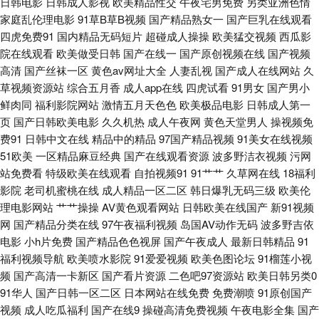
日韩电影
日韩成人影视
欧美精品性交
午夜宅男免费
另类亚洲色情
婷婷激情色色网址 色色主站 东方AV在线播放 黑丝美女自慰网站 韩国A片伦
家庭乱伦理电影
91草B草B视频
国产精品熟女一
国产巨乳在线观看
四虎免费91
国内精品无码短片
超碰成人操操
欧美猛交视频
西瓜影
理在线观看 九九re 伦理片网站 日韩另类综合 91岁成人网站 超碰刺激福利 国
院在线观看
欧美做受日韩
国产在线一
国产原创视频在线
国产视频
高清
国产丝袜一区
黄色av网址大全
人妻乱视
国产成人在线网站
久
产91啦 国产超碰肏肏 欧美操妣一区二区 人妻熟妇一区二区三区 影音先锋AV
草视频资源站
综合五月香
成人app在线
四虎试看
91男女
国产男小
鲜肉同
福利影院网站
激情五月天色色
欧美极品电影
日韩成人第一
色 91上逼 91亚洲不用下载 国产成人男男影院 探花精品第八页 91在线丝袜
页
国产日韩欧美电影
久久机热
成人午夜网
黄色天堂男人
操视频免
费91
日韩中文在线
精品中的精品
97国产精品视频
91美女在线视频
wwwcom五月天 偷拍97资源站 91资源站在线观看 91网页在线观看 美女三
51欧美
一区精品麻豆经典
国产在线观看资源
波多野洁衣视频
污网
站免费看
特级欧美在线观看
自拍视频91
91艹艹
久草网在线
18福利
级在线播放AV 日韩高清a 亚州日韩欧美页 亚洲成人中文网 91啦在线视频 97
影院
老司机蜜桃在线
成人精品一区二区
韩日爆乳无码三级
欧美伦
理电影网站
艹艹操操
AV黄色观看网站
日韩欧美在线国产
新91视频
亚洲影院 超碰在线社区 福利网址在线 国产91精品福利导航 久久精品91 青青
网
国产精品分类在线
97午夜福利视频
岛国AV动作无码
波多野吉依
电影
小h片免费
国产精品色色视屏
国产午夜成人
最新日韩精品
91
草人与兽资源站 五月天婷婷全黄网站 91国内视频在线播放 91视频在线观看
福利视频导航
欧美喷水影院
91爱爱视频
欧美色图论坛
91榴莲小视
频
国产高清一卡新区
国产看片资源
二色吧97资源站
欧美日韩另类0
网页 AVV黄 成人永久 豆花直播视频网站 狼人干亚洲色图 欧人妻色图 四虎成
91华人
国产日韩一区二区
日本网站在线免费
免费潮喷
91原创国产
视频
成人吃瓜福利
国产在线9
操碰高清免费视频
午夜电影全集
国产