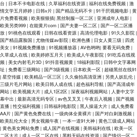
台
|
日本不卡电影在线
|
久草福利在线资源
|
福利在线免费视频
|
激
情文学五月婷婷
|
日韩v片
|
国产精品无码不卡
|
91干屄视频电影
|
黄
片免费看视频
|
欧美狠狠插
|
黑丝制服一区二区
|
亚洲成年人电影
|
欧美另类999
|
在能黄片com
|
国产夫妻一区二区
|
国产一区二区播
放
|
91桃色在线观看
|
日韩在线看资源
|
高清伦理电影
|
91久久影院
|
国产精品露脸国
|
尤物传媒av影院
|
欧洲色播
|
日女人黄三级
|
四虎
美女
|
91视频免费播放
|
91视频播放器
|
AV色哟哟
|
要看无码免费
|
久草成人在线
|
欧美婷婷五月天
|
欧美成人午夜影院
|
91吃瓜在线视
频
|
美女内射毛片3D
|
91抖音视频黄
|
18福利影院
|
日韩中文字幕网
址
|
免费看三级网站
|
国产3级视频
|
日本欧美一区
|
超碰黑丝在线91
|
星空传媒
|
欧美精品一区三区
|
久久偷拍高清亚洲
|
另类人妖乱伦
|
三级片毛片网站
|
欧美日韩人成在线
|
超色福利导航
|
国产高清成年
网站
|
欧美视频大片
|
成人1区2区
|
深夜福利视频网站
|
人妻中文字
幕中出
|
最新高清无码专区
|
av色叉叉叉
|
午夜后入视频
|
国产视频
直播
|
性交福利视频
|
日韩福利电影院
|
黑人操逼大片
|
成人免费看
AA片
|
国产黄色免费在线
|
一级肉体全黄裸片
|
国产对白刺激视频
|
欧美乱伦大全
|
男女视频午夜
|
一本一道91大神
|
黄色三级成人网站
|
黄色美女网站免费
|
成人国产在线视频
|
美韩福利在线
|
欧美一区
二区大片
|
成人一区二区在线
|
黑料无码在线资源
|
国产情侣一区二