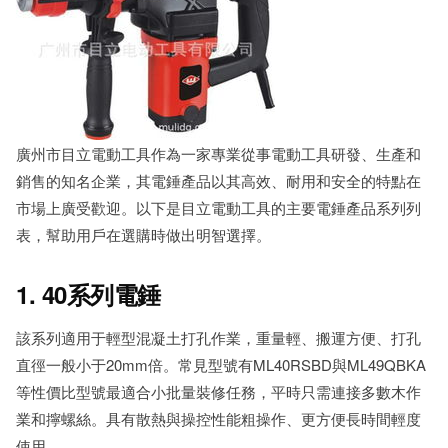
廣州市目立電動工具作為一家專業從事電動工具研發、生產和
銷售的知名企業，其電錘產品以其高效、耐用和安全的特點在
市場上廣受歡迎。以下是目立電動工具的主要電錘產品系列列
表，幫助用戶在選購時做出明智選擇。
1. 40系列電錘
該系列適用于輕型混凝土打孔作業，重量輕、搬運方便、打孔
直徑一般小于20mm倍。常見型號有ML40RSBD與ML49QBKA
等性價比型號最適合小批量裝修任務，平時只需連接多數木作
業和擰螺絲。具有散熱與操控性能粗操作、更方便長時間輕度
使用。