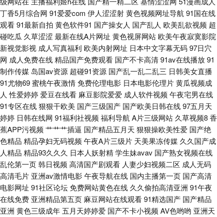
级网站在
主播福利姬h在线
国产精一精二区
基情涩涩网
51漫画成人
花堂 丁香五月激情图片 免费色片 人人操人人 色呦呦网站入口国 亚洲97成人
丁香5月综合网
91爱爱com
伊人涩涩射
黄色视频网址导航
91国在线
观看
91最新自拍
黄色软件91
国产操女人
国产乱人
欧美乱欲视频
超
91精品伊人超碰 97精品在线 成人性爱网在线 美女三级在线播放AV 亚洲最大
碰吃瓜
久草涩涩
最新在线A片网址
黄色视屏网站
欧美午夜寂寞影院
新视觉影视
成人写真福利
欧美内射网址
日本中文字幕无码
97日穴
成人久久 91大神爱上黑丝美女 WWW黄色片免费网站 国产草逼视频 免费男
网
成人免费在线
精品国产免费观看
国产不卡高清
91av在线播放
91
制作传媒
岛国av资源
超碰91资源
国产乱一乱二乱三
日韩美女直播
女午男女网址 日本乱码 影音先锋人妻av 大香蕉伊伊阴包在线8 欧洲人妖 综
91尤物69
蜜桃午夜激情
免费伦理电影
日本电影伦理片
黄瓜视频成
人
性爱婷婷
爱豆在线看
麻豆影院爱爱
成人软件视频
午夜宅男在线
合另类第13页 91秦先生在线在线 92精品福利在线 成人91豆花官网 91免费
91专区在线
狠狠干欧美
国产三级国产
国产欧美日韩在线
97五月天
婷婷
日韩在线网
91福利社视频
福利导航
A片三级网站
久草视频8
香
看片天堂 豆花论坛 色欧美色综合色天堂 91福利姬免费 97国语资源 大香蕉伊
蕉APP污视频
艹艹艹插逼
国产精品五月天
狠狠操欧美性爱
国产绝
色精品
精品孕妇无码视频
午夜A片三级片
天美果冻传媒
久久国产成
人天下 国产资源一区二区 玖玖热视频 青青草原电影院 91日韩高清 无码人妻
人精品
精品93久久久
日本人妖射精
学生妹avav
国产熟女视频在线
乱伦第一页
韩日视频
高清国产剧观看
人妻少妇视频二区
成人无码
高清毛片
亚洲av激情电影
午夜导航在线
国内主播第一页
国产高清
1206 91在线视频网站总站 午夜福中 91麻豆蜜桃 91网站免费 韩美日一区二
电影网址
91社区论坛
免费网站黄色在线
久久偷拍高清亚洲
91午夜
在线免费
亚洲精品第五页
麻豆网站在线观看
91精选国产
国产精品
区 日韩AV无码自拍 性生活欧美免费 91传媒 91探花视频网址 男女上床视频
亚洲
黄色三级成年
五月天婷婷爱
国产不卡小视频
AV色哟哟
亚洲天