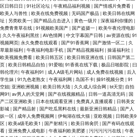
区日韩日日
|
91社区论坛
|
午夜精品福利视频
|
国产情感片免费看
|
欧美人与兽性
|
欧美在线免费视频
|
无码国产极品
|
欧美日韩在线网
址
|
另类欧美一
|
国产精品点击进入
|
黄色一级片
|
深夜福利你懂的
|
免费青青草在线
|
91视频欧美国产
|
国产盗摄一
|
欧美午夜伦理电影
|
久久午夜福利黑丝
|
AV色情网
|
中文字幕国产日韩
|
av资源在线
|
91
视频网页
|
永久免费在线观看
|
国产91香蕉网
|
国产激情一区二
|
久
草最新福利
|
午夜福利电影手机
|
国产精品视频福利
|
操逼福利社
|
欧美视频免费看
|
欧美日韩五区
|
欧美日韩亚洲在线
|
日韩国产第二
页
|
欧美日韩精品自拍
|
91爱啪
|
91香蕉在线下载
|
极品日啪影院
|
曰
韩伦理片
|
午夜福利91
|
成人A级毛片网站
|
成人免费在线视频
|
后入
学生妹
|
91九色老熟女
|
午夜福利网
|
岛国不卡
|
操91视频分类
|
91
空姐
|
亚洲欧洲视频
|
欧美日韩大陆
|
久久成人综合网
|
bt天堂
|
自拍
网91
|
av男人的天堂网
|
国产在线视频精品
|
日韩一道高清无码
|
国
产二区亚洲欧美
|
日本在线观看亚洲
|
免费真人直播观看
|
日韩美女
影城
|
国产精品射
|
国产吃瓜黑料在线
|
最新亚洲日韩精品
|
国产人
妖一区
|
成年人免费视频网
|
伊甸湖在线大猫
|
亚欧视频
|
日韩欧美9
区
|
欧美a级毛欧美1
|
国产射精污
|
欧美日韩肏屄
|
国产有码在线观
看
|
亚洲免费人成电影
|
午夜福利欧美肥婆
|
污污污污污在线
|
午夜