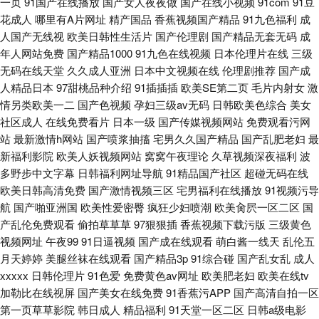
一页
91国产在线播放
国产女人夜夜做
国产在线小视频
91com
91豆
花成人
哪里有A片网址
精产国品
香蕉视频国产精品
91九色福利
成
人国产无线视
欧美日韩性生活片
国产伦理剧
国产精品无套无码
成
年人网站免费
国产精品1000
91九色在线视频
日本伦理片在线
三级
无码在线天堂
久久成人亚洲
日本中文视频在线
伦理剧推荐
国产成
人精品日本
97甜桃品种介绍
91插插插
欧美SE第二页
毛片内射女
激
情另类欧美一二
国产色视频
孕妇三级av无码
日韩欧美色综合
美女
社区成人
在线免费看片
日本一级
国产传媒视频网站
免费观看污网
站
最新激情h网站
国产喷浆抽搐
宅男久久国产精品
国产乱肥老妇
最
新福利影院
欧美人妖视频网站
窝窝午夜理论
久草视频深夜福利
波
多野步中文字幕
日韩福利网址导航
91精品国产社区
超碰无码在线
欧美日韩高清免费
国产激情视频三区
宅男福利在线播放
91视频污导
航
国产啪亚洲国
欧美性爱密臀
疯狂少妇喷潮
欧美肏屄一区二区
国
产乱伦免费观看
偷拍草草草
97狠狠插
香蕉视频下载污版
三级黄色
视频网址
午夜99
91日逼视频
国产成在线观看
萌白酱一线天
乱伦五
月天婷婷
美腿丝袜在线观看
国产精品3p
91综合碰
国产乱女乱
成人
xxxxx
日韩伦理片
91色爱
免费黄色av网址
欧美肥老妇
欧美在线tv
加勒比在线视屏
国产美女在线免费
91香蕉污APP
国产高清自拍一区
第一页草草影院
韩日成人
精品福利
91天堂一区二区
日韩a级电影