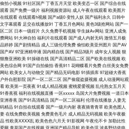
源在线 91探花精 99在线精品国自产 国产会所技师高跟91 老司机福利区 色
偷拍小视频
91社区国产
丁香五月天堂
欧美变态一区
国产综合在线
观看
国产免费一级片
福利视频资源站
成人午夜在线观看
欧美图片
色呦呦呦 无码中文字幕av导航 一级久久 91精品在线视频观看视频 91小视频
在线观看
在线观看h视频
国产a级0
变性人妖
国产福利永久
日韩中
文字幕观看
足交在线播放91
丁香五月色网站
黄色3级抢网站
国产一
试看网站 97欧美人妻一区二区 黑丝美眉呻吟给力 巨乳人妖爆菊 日韩欧美性
区二区
日本一级婬片
久久免费手机视频
学生妹Av网站
亚洲人成免
费网站
91大神自拍
福利片在线观看
国产成人内射无码
激情五月极
爱99 先锋AV强奸 一级免费国产色片 在线不卡的AV网址 91N在线网站 91九
品婷婷
国产剧情精品
成人三级伦理免费
偷怕欧美亚州图片
国产AV
国产AV
97亚洲精华液
国内精自线
国产精品3级片
成年女人视频
狠
狠撸亚洲欧美
91操碰在线
国产高清精品二区
国产欧美在线视频
欧
色TS丰满人妖 91熟女边播放 97干97色 91综合苹果视频 大香蕉肏你 东方在
美色综合网
91国产自拍偷拍
香蕉911
花蝴蝶看片免费
白丝美女免费
网站
欧美女人与动物交
国产精品无码电影
91插插库
97超碰大香蕉
线之成人Av 国产第一第二页 蜜桃在线成人视频 日本人人操 亚洲福利 91P社
户外自慰影院
国产一区二区二区
国产偷窥盗摄视频
成人动漫网站观
看
欧美第一页夜夜
91成人精品视频
蜜桃爱爱视频
乱伦熟女五月天
区入口 91超碰操逼18 91白虎免费观看 91n免费看导航 91秒拍视频福利 91
91香蕉视
福利在线视频直播
一区xxxxx
岛国大片免费视频
一道日本
亚洲香蕉
国产91高清精品
国产一区二区福利
伦理在线播放
人妻无
色色小视频 AV之家 超碰在线成人AV 国产精品第1页 国产主播露脸自撸 久久
码精品
91自拍在线观看
国产一级片内射
夜夜骑青青草
欧美色图人
妻
在线免费欧美视频
免费黄色毛片
成人精品无码视频
欧美午夜极
性爱 日韩无码福利网址 色网91视频 超碰在福利 亚洲国产精品黄色 国产情色
品
性欧美ⅩⅩⅩⅩ乱
欧美色色六月天
91影视网
午夜伦不卡
加勒比性
爱网
青草国产在线视频
亚洲国产精品导航
欧美色淫
波多野结依电