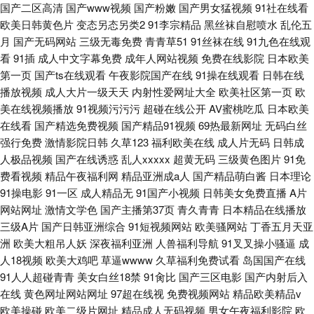
国产二区高清
国产www视频
国产粉嫩
国产男女猛视频
91社在线看
欧美日韩黄色片
变态另态另类2
91李宗精品
黑丝袜自慰喷水
乱伦五
月
国产无码网站
三级无毒免费
青青草51
91丝袜在线
91九色在线观
看
91插
成人中文字幕免费
成年人网站视频
免费在线影院
日本欧美
第一页
国产ts在线观看
午夜影院国产在线
91操在线观看
日韩在线
播放视频
成人大片一级天天
内射性爱网址大全
欧美社区第一页
欧
美在线视频播放
91视频污污污
超碰在线公开
AV蜜桃吃瓜
日本欧美
在线看
国产精选免费视频
国产精品91视频
69热最新网址
无码白丝
强行免费
激情影院日韩
久草123
福利欧美在线
成人片无码
日韩成
人极品视频
国产在线诱惑
乱人xxxxx
超黄无码
三级黄色图片
91免
费看视频
精品午夜福利网
精品亚洲成a人
国产精品萌白酱
日本理论
91操电影
91一区
成人精品无
91国产小视频
日韩美女免费直播
A片
网站网址
激情文学色
国产主播第37页
青久青青
日本精品在线播放
三级A片
国产日韩亚洲综合
91短视频网站
欧美骚网站
丁香五月天亚
洲
欧美大粗吊人妖
深夜福利亚洲
人兽福利导航
91叉叉操小骚逼
成
人18视频
欧美大鸡吧
草逼wwww
久草福利免费试看
岛国国产在线
91人人超碰青青
美女白丝18禁
91肏比
国产三区电影
国产内射后入
在线
黄色网址网站网址
97超在线视
免费视频网站
精品欧美精品v
欧美操碰
欧美二级片网址
精品成人无码视频
男女午夜福利影院
欧