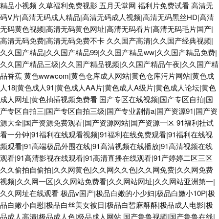
精品小视频
久草福利免费视影
五月天堂网
福利片免费试看
高清无
码V片|高清无码成人精品|高清无码成人视频|高清无码黑丝HD|高清
无码黄色视频|高清无码黄色网址|高清无码看片|高清无码毛片国产|
高清无码免费|高清无码免费不卡
久久国产高清|久久国产经典视频|
久久国产精品|久久国产精品99|久久国产精品ww|久久国产精品免费|
久久国产精品三级|久久国产精品视频|久久国产精品午夜|久久国产精
品香蕉
黄色wwwcom|黄色仓库成人网站|黄色仓库污片网站|黄色成
人18|黄色成人91|黄色成人AA片|黄色成人A级片|黄色成人论坛|黄色
成人网址|黄色抽插视频免费看
国产专区在线视频|国产专区自拍|国
产专区自拍三|国产专区自拍三级|国产专业剧情a|国产资源91|国产资
源大全|国产资源免费观看|国产资源网站|国产资源一区
91福利社试
看一分钟|91福利在线观看视频|91福利在线免费观看|91福利在线视
频观看|91高端极品外围在线|91高清视频在线播放|91高清视频在线
观看|91高清影视在线观看|91高清直播在线观看|91产婷婷二区三区
久久偷拍自偷拍|久久网黄色|久久网久久色|久久网免费|久久网免费
视频|久久网一区|久久网站免费看|久久网站网址|久久网站亚洲第一|
久久网址在线观看
极品v国产|极品白嫩的小少妇|极品白嫩小10P|极
品白嫩小自慰|极品白丝美女被日|极品白皙麻酥酥|极品成人电影|极
品成人高清|极品成人色|极品成人网站
国产鲁鲁视频|国产鲁鲁在线|