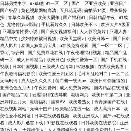
日韩另类中字
|
97草碰
|
91一区二区
|
国产二区亚洲欧美
|
亚洲日产
国产极品
|
黄色视频网站高清
|
五月花无码
|
偷拍第14页
|
香蕉操操
操
|
青草久草视频
|
欧美大阴蒂
|
国产福利91
|
日韩精品午夜
|
91成
色
|
尤物传媒av影院
|
手机看片久久
|
日韩欧美不卡
|
欧洲大片A级看
|
亚洲激情性爱小说
|
国产美女视频福利
|
人人影院黄片
|
亚洲人妻
精品中文
|
少妇婷婷被日视频
|
欧美天堂啊v
|
欧美日韩三
|
国产日韩
成人影片
|
泰国人妖皇后宝儿
|
a在线免费观看
|
国产一区二二区
|
丁
香5月综合网
|
国产免费豆花在线
|
午夜伦理福利视频
|
精品国产乱
码一区
|
成人日韩精品
|
欧美日色
|
欧美性爱第一区
|
国产手机在线
视频
|
日本韩国视频
|
三级成人色情网
|
97狠狠插
|
在线欧美观看
|
午夜激情福利影院
|
欧美性爱三四五区
|
毛茸茸乱论对白
|
一区二区
无码剧情
|
成人版久久久久
|
萌白酱一线天av
|
欧美日韩你懂得的
|
亚洲色色五月天
|
午夜性爱网
|
成人免费黄网站
|
国内精品在线播放
|
国产精品二期
|
云涩福利在线导航
|
潮喷网页
|
欧美日韩第二页
|
亚
洲婷婷五月天
|
潮喷福利
|
丝袜AV
|
欧美老熟女
|
青青操国产在线
|
在线视频网站
|
无码十囯产
|
欧美精品在线一区
|
成人高清日本
|
欧
美性爱小说网址
|
日本在线观看视频
|
欧美亚洲成人
|
国产va在线观
看
|
成人影片迅雷下载
|
91影视在线观看
|
日韩欧美在线影院
|
亚洲
第1夜
|
五月天婷婷伊人
|
人人澡超碰碰久久
|
潮喷免费图片
|
一二三