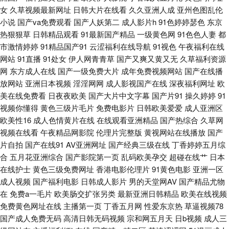
频www 久草久爱 日本性交电影 香蕉视频黄 淫网高清电影免费提供 91操美
女
久草视频最新网址
日韩大片在线看
久久亚洲人成
亚州色图乱伦
小说
国产va免费观看
国产人妖第二
成人影片h
91色婷婷瑟色
东京
女 91激情性交社区 91午夜电影观看 97瑟瑟导航 www日韩激情com 老司机
热狠狠草
日韩精品观看
91最新国产精品
一级黄色网
91色色人妻
都
市激情婷婷
91精品国产91
云涩福利在线导航
91视色
午夜福利在线
福利社在线观看 色图2p 91国内视频 av91传媒 男人的天堂性爱图 91视频在
网站
91直播
91处女
伊人网青青草
国产又爽又黄又无
久草福利资源
网
东方成人在线
国产一级免费大片
成年免费视频网站
国产在线播
线导航网 超碰中文91 国产福利 久久国产精品国语对白 国产传媒专区 91人妻
放网站
亚洲日本视频
淫淫网网
成人影视国产在线
深夜福利网址
欧
美在线免费看
日夜夜欧美
国产大片中文字幕
国产片91
操久婷婷
91
视频你懂得
黄色三级片毛片
免费电影片
日韩欧美爱爱
成人亚洲区
人人操人人爽 97亚洲超碰在线 国产精品一一一 大香蕉菊花网 青青草超碰在
欧美性16
成人色情黄片在线
在线观看亚洲精品
国产热综合
久草网
视频在线看
午夜精品网影院
伦理片完整版
黄视网站在线播放
国产
线 亚洲w欧美ssss 91成人社区 变态另类萝莉日韩电影 玖玖撸撸 欧美性爱主
片自拍
国产在线91
AV亚洲网址
国产经典三级在线
丁香婷婷五月综
合
五月花亚洲综合
国产影院第一页
乱码欧美孕交
超碰在线艹
日本
站 亚洲日韩蜜桃 91av官网 91官网视频宾馆 91日精品 91中韩大片 超碰91成
在线护士
黄色三级免费网址
香港电影伦理片
91黄色电影
亚洲一区
成人视频
国产福利电影
日韩成人影片
男的天堂网AV
国产精品尤物
人在线 国产精品二区久久 日韩中字 91av福利资源在线 91尤物网友 www国
在
免费a一毛片
欧美肠交扩张另类
最新亚洲日韩精品
欧美在线视频
免费黄色网址在线
主播第一页
丁香五月网
性爱东京热
草逼视频78
产品精 福利社合集 久久韩国视频 日韩无码地址一地址二 先锋影音女同 91色
国产成人免费无码
高清日韩无码视频
宗和网五月天
日b视频
成人三