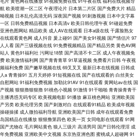
毛片
黄色网在线播放
91视频免费在线
91午夜在线
福利在线视频导
航
欧美喷潮一区二区
午夜理论片
日本第二片区
国产免费大片
精品
呦视频
日本乱伦高清无码
深夜国产视频
91刺激视频
日本中文字幕
一区
日韩免费精品视频
日本高清v
欧美日韩伦理午夜
91碰超免费
亚洲色图网站
精品欧美
成人AV在线观看
日本a级在线
干露脸熟女
在线观看黄色网
成人抖音
爰上碰91
国产美女91视频
国产情侣片
97
人人看
国产三级视频在线
91免费视频精品
国产精品另类
黄色AV网
站人
黄色91福利社
污网址18禁
国产高清不卡二区
成人午夜视频免
费
欧美激情福利网
国产青青青草
91草逼视频
免费看片日韩
午夜视
频福利免费
国产嫩草视频在线
69叉叉叉
最新日本在线视频
日韩成
人a
青青操91
五月天婷婷
91短视频在线
国产在线观看的
白丝美女
自慰网站
91福利免费视频
加勒比91AV
91在线观看
黄网站av在线
国
产视频
狠狠擼狠狠擼
91桃色小视频
91激情
91干啪啪
青青操青青干
主播诱惑无码专区
欧美视频电影
91播放
麻豆桃色网站
亚洲欧美国
产另类
欧美伦理另类
国产刺激对白
在线观看91精品
欧美成年视频
操碰操揉
成人微拍福利导航
亚洲欧美国产日韩
成年在线观看免费
岛国精品在线播放
狠狠撸第四色
欧美一页
女同电影在线观看
91网
国产尤物在
毛片网站黄色
狼人三级片
高清男同
国产日韩伦理淫
成
年免费视频
亚洲欧美中文视频
东京热亚洲色图
蜜桃成人超碰网
91