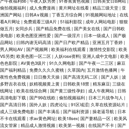
产午夜福利bb
|
午夜人妖另类
|
91香蕉黄色视频
|
日韩美女日B网站
|
偷拍视频福利
|
成人免费漫画
|
黄片网址在线看
|
精品三级天堂
|
亚
洲国产网站
|
日韩A∨视频
|
丁香五月综合网
|
91视频网站地址
|
在线
看A片网址
|
免费观看三级A片
|
51福利影院
|
成年人网站电影
|
狠狠
做五月
|
女同步兵
|
国产精品免费在线
|
国产美女在线
|
国产日韩欧
美电影
|
欧美色图亚洲性爱
|
国产一级淫片
|
日本一级成人
|
国产极
品网站
|
曰韩内谢无码高清
|
国产日产欧产精品
|
亚洲五月丁香婷
|
男人网站AV
|
国产视频网
|
欧美福利在线观看
|
激情性交影院
|
欧美
VS另类
|
欧美色图一区二区
|
人妖rose资料
|
亚洲人成中文电影
|
欧美
色色影院
|
AV黄色3级片
|
91久久网电影
|
国产午夜一二三区
|
麻豆
国产福利精品
|
免费久久久久蜜桃
|
久草国内
|
五月激情色播网
|
午
夜性色免费视频
|
日日撸天天操
|
国产高清无码二区
|
国产人妖
|
波
多野吉衣在线
|
妖精视频黄上黄
|
日韩欧美18禁
|
精东麻豆
|
三级在
线网址
|
欧美在线综合网
|
国产黄三级性孕妇
|
成人午夜网站
|
日韩
高清电影下载
|
国产99在线欧
|
偷拍视频福利
|
日本三片战争与人
|
国产高清日韩
|
国外人妖
|
四虎论坛
|
91区域涩
|
久草在线资源站片
|
成人三级免费电影
|
国产丰满岳
|
国产福利资源
|
操老逼导航
|
日本
不卡在线观看
|
求av黄色网址
|
欧美18sex
|
国产妻精品一区
|
欧美风
流女管家
|
精品成人激情视频
|
欧美第一视频
|
在线国产不卡
|
国产