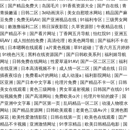
区
|
国产精品免费大
|
岛国毛片
|
91香蕉资源大全
|
国产自在线
|
青
青操嫩逼
|
日韩二区
|
3d动画演示
|
美女自慰喷水网站
|
精品国产麻
豆免费
|
免费无码AV
|
国产亚洲视品在线
|
91福利专区
|
三级男女网
站
|
敕激撸福利二区
|
韩日深夜影院
|
久草资源部
|
午夜精品在线
|
国产精品不卡
|
国产看片网址
|
丁香网五月导航
|
怡红院91
|
亚洲五
码AV
|
成人拍拍拍免费
|
高清伦理
|
欧美色网导航
|
国产福利不卡在
线
|
日本嗯啊在线观看
|
a片黄色视频
|
草91超碰
|
丁香六月五月婷婷
|
91桃色污无
|
黑料在线资源国产
|
国产日韩欧美系列
|
福利姬导航
网址
|
日韩免费在线网站
|
性爱草逼91AV
|
国产一区二区三区
|
福利
在线亚洲
|
日本高清视频不卡
|
成人情一区二区
|
国产成在线
|
日日
插夜夜综合
|
免费看a片的网站
|
成人动漫a
|
福利影院网站
|
国产一
区亚洲
|
国产日本中文字幕
|
伦理片免费
|
国产精品不卡一区
|
日韩
美女在线观看
|
黄色三级网络
|
男女草逼射视频
|
日韩国产在线0
|
91
短视频免费
|
国产高清网站
|
免费欧美α片
|
伦理片年轻的嫂子
|
国
产亚洲中文字幕
|
国产区第一页
|
乱码精品一区二区
|
动漫人物喷水
网站
|
国产精品资源网
|
日韩欧美观看
|
老黄色三级Av片
|
亚洲色图
探花
|
欧美性爱激情影院
|
日韩在线第一页
|
欧美色在线观看
|
囯产
精品不卡视频
|
亚洲激情网址
|
91李宗精品
|
欧美日韩精品电影
|
国