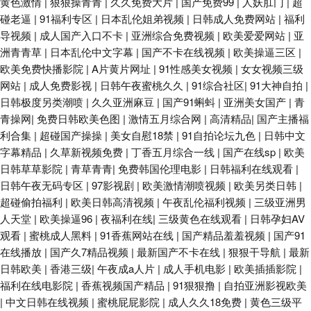
黄色激情
|
狠狠操青青
|
久久免费大片
|
国产免费99
|
人妖肛门
|
超
碰老逼
|
91福利专区
|
日本乱伦姐弟视频
|
日韩成人免费网站
|
福利
导视频
|
成人国产入口不卡
|
亚洲综合免费视频
|
欧美爱爱网站
|
亚
洲青青草
|
日本乱伦中文字幕
|
国产不卡在线视频
|
欧美操逼三区
|
欧美免费快播影院
|
A片黄片网址
|
91性感美女视频
|
女女视频三级
网站
|
成人免费影视
|
日韩午夜蜜桃久久
|
91综合社区
|
91大神自拍
|
日韩极度另类潮喷
|
久久亚洲麻豆
|
国产91蝌蚪
|
亚洲美女国产
|
青
青操网
|
免费日韩欧美色图
|
激情五月综合网
|
高清精品
|
国产主播福
利合集
|
超碰国产操操
|
美女自慰18禁
|
91自拍论坛九色
|
日韩中文
字幕精品
|
久草新视频免费
|
丁香五月综合一线
|
国产在线sp
|
欧美
日韩草草影院
|
青草青青
|
免费韩国伦理电影
|
日韩福利在线观看
|
日韩午夜无码专区
|
97影视剧
|
欧美激情潮喷视频
|
欧美另类日韩
|
超碰偷拍福利
|
欧美日韩高清视频
|
午夜乱伦福利视频
|
三级亚洲男
人天堂
|
欧美操逼96
|
夜福利在线
|
三级黄色在线观看
|
日韩孕妇AV
观看
|
蜜桃成人黑料
|
91香蕉网站在线
|
国产精品羞羞视频
|
国产91
在线播放
|
国产久7精品视频
|
最新国产不卡在线
|
狠狠干导航
|
最新
日韩欧美
|
香港三级
|
午夜成a人片
|
成人手机电影
|
欧美插插影院
|
福利在线电影院
|
香蕉视频国产精品
|
91狠狠撸
|
自拍亚洲影视欧美
|
中文日韩在线视频
|
蜜桃屁屁影院
|
成人久久18免费
|
黄色三级平