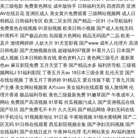
美三级电影
免费黄色网址
成年版快手
日韩福利无码
四虎四房
亚洲
AV在线豆花
亚洲区成人
美女黄片免费观看
三级网站视频网
成人日
韩精品
日韩福利专区
欧美二区女同
国产精品一区91
小x导航福利
免费黄色在线视频
91原创视频
欧美日韩小视频
国产成人在线无码
91黑料不
国产极品自拍
岛国最大色网站
精品无码国产二品
欧美一
及片
激情网婷婷
人妖大片
91天堂影视
国产www
成年人伦理片
高清
日韩电影
国产尤物视频在线
超碰福利97视屏
91看片入口
日本国产
成人视频
日本日韩欧美在线
黄色资料入口
黄色网三级毛片
最新黄
色av
麻豆影院免费
五月天堂丁香
国产精品水多
福利所导航
三级视
频网站J
51福利影院
丁香五月天av
18日本三级全黄
乱伦天堂
国产
在线短视频
丁香五月丁香婷婷
91精品又
爱豆传媒下载
丁香九月国
产主播
美女网站视频黄
A片com
美女福利在线观看
狼人激情网
伦
理片香港
极品福利导航
黄色三级最新免费
91嫩草国产
午夜成年人
网站
免费国产高清视频
91草莓
丝瓜视频污成人
国产亚洲视品在线
国产玖玖
国产免费毛不卡片
久久无码
国产精品网络
孕妇无码在线
91手机论坛
91视频新地址
91日逼
午夜啪视频
91啪水蜜桃网
国产二
区无码
91日韩在线观看
西瓜影院视频全集
国产孕妇无码视频
国产
在线福利
国产在线日皮片
午夜神马伦理
毛片网站美女
AV福利激情