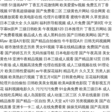
18禁
51漫画APP
丁香五月花激情网
欧美爱爱tv视频
免费五月丁香
视频
97香蕉超级碰碰
国产免费看二区
三级黄色片网站
综合网黄
在
线播放观看
欧美电影在线
伦理片在哪里看
蜜桃午夜网
久草资源在
日本三级大全
久久福利
福利所导航视频
成人片免费
国产第9页
中文
字幕bt原声
三级日韩欧美
午夜视频123
日本推理片
丁香五月网站
国
产免费看视频
极品成人色
成人黑料自拍
国产日韩欧美网站
国产无
码av
老湿A片影院
国产精品自拍偷拍
牛牛影院A片
日韩无码视频网
站
都市激情变态另类
男女91视频
字幕在线精品播放
免费国产在线
看
国产婷婷五月天
无码传媒导航
日本电影伦理
国产午夜高清
美女
黄色18
亚洲午夜精品视频
日本三级成人观看
国产精品第12页
日韩
午夜场
成人视频高清免费
伦理在线影视
成人三级视频在线
91理论
片
欧美日韩性爱福利
av午夜探花福利
精品毛片
久久叉叉
另类人妖
视频
欧美熟妇穴视频
丁香五月V国产
日韩黄色网址
豆花福利视频
轮理片自拍偷拍
日韩欧美美女视频
欧美A级黄色影院
丁香影视五月
花
福利视频电影久久
污污污污免费
91金典免费
欧美三级日本
成人
在线吃瓜网站
成人岛国影院
成人动漫二区三区
久草在线最新
日韩
精品推荐
国产精品一区自拍
男人天堂
a片123
另类视频欧美
国产在
线直播
亚洲卡一卡二
成人在线免费看黄
操操无码视频
国产高清第