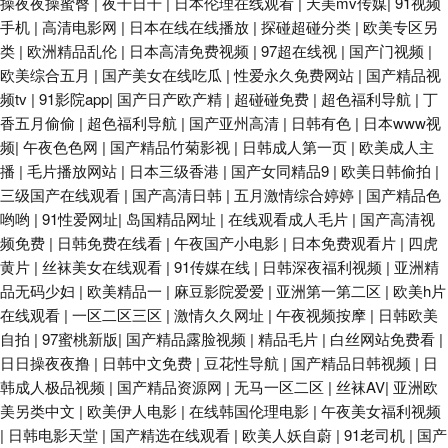
操夜夜操蜜臀
|
夜干日干
|
日本伦理在线观看
|
天美mv传媒
|
91视频
手机
|
高清电影网
|
日本在线在线播放
|
探碰超碰分类
|
欧美专区另
类
|
欧洲精品乱伦
|
日本高清免费视频
|
97超在线视
|
国产门视频
|
欧美综合五月
|
国产美女在线吃瓜
|
性爱永久免费网站
|
国产精品视
频tv
|
91影院app
|
国产日产欧产精
|
超碰碰免费
|
超色福利导航
|
丁
香五月偷偷
|
超色福利导航
|
国产亚州高清
|
日韩有色
|
日本www视
频
|
午夜色色网
|
国产精品竹菊影视
|
日韩成人第一页
|
欧美成人主
播
|
毛片播放网站
|
日本三级香港
|
国产女同精品9
|
欧美日韩偷拍
|
三级国产在线观看
|
国产高清日韩
|
五月激情综合婷婷
|
国产精品色
哟哟
|
91性爱网址
|
岛国精品网址
|
在线观看成人毛片
|
国产高清视
频免费
|
日韩免费在线看
|
午夜国产小电影
|
日本免费观看片
|
四虎
黄片
|
丝袜美女在线观看
|
91传媒在线
|
日韩深夜福利视频
|
亚洲精
品无码少妇
|
欧美精品一
|
麻豆影院爱爱
|
亚洲第一第二区
|
欧美h片
在线观看
|
一区二区三区
|
激情久久网址
|
午夜视频按摩
|
日韩欧美
自拍
|
97蜜桃新版
|
国产精品露脸视频
|
精品毛片
|
白丝网站免费看
|
日日操夜夜撸
|
日韩中文免费
|
豆花性导航
|
国产精品日韩视频
|
日
韩成人极品视频
|
国产精品资源网
|
无马一区二区
|
丝袜AV
|
亚洲欧
美另类中文
|
欧美伊人电影
|
在线韩国伦理电影
|
午夜美女福利视频
|
日韩电影天堂
|
国产精选在线观看
|
欧美人妖自蔚
|
91老司机
|
国产